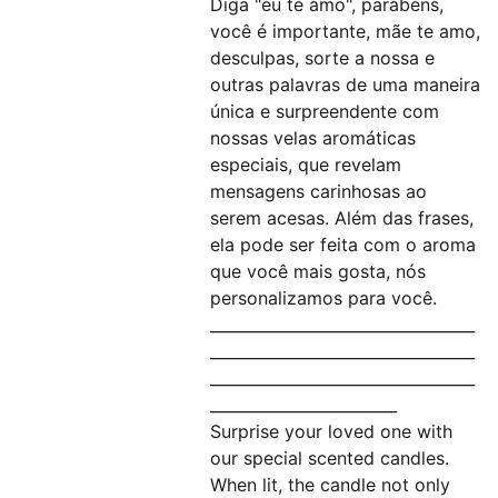
Diga "eu te amo", parabéns,
você é importante, mãe te amo,
desculpas, sorte a nossa e
outras palavras de uma maneira
única e surpreendente com
nossas velas aromáticas
especiais, que revelam
mensagens carinhosas ao
serem acesas. Além das frases,
ela pode ser feita com o aroma
que você mais gosta, nós
personalizamos para você.
__________________________________
__________________________________
__________________________________
________________________
Surprise your loved one with
our special scented candles.
When lit, the candle not only